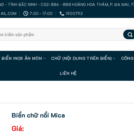
IANG - TỈNH BẮC NINH - CS2: 886 - 888 HOÀNG HOA THÁM, P. ĐA MAI, 
AIL.COM
7:30 - 17:00
19007112
ch
BIỂN INOX ĂN MÒN
CHỮ (NỘI DUNG TRÊN BIỂN)
CÔNG
LIÊN HỆ
Biển chữ nổi Mica
Giá: