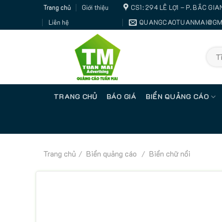
Trang chủ
Giới thiệu
CS1: 294 LÊ LỢI – P. BẮC G
Liên hệ
QUANGCAOTUANMAI@GM
Sear
for:
TRANG CHỦ
BÁO GIÁ
BIỂN QUẢNG CÁO
Trang chủ
/
Biển quảng cáo
/
Biển chữ nổi