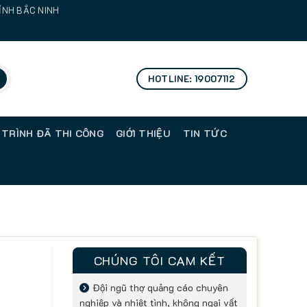
TỈNH BẮC NINH
HOTLINE: 19007112
 TRÌNH ĐÃ THI CÔNG
GIỚI THIỆU
TIN TỨC
CHÚNG TÔI CAM KẾT
Đội ngũ thợ quảng cáo chuyên
nghiệp và nhiệt tình, không ngại vất