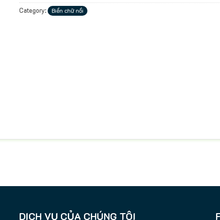
Category:
Biển chữ nổi
DỊCH VỤ CỦA CHÚNG TÔI