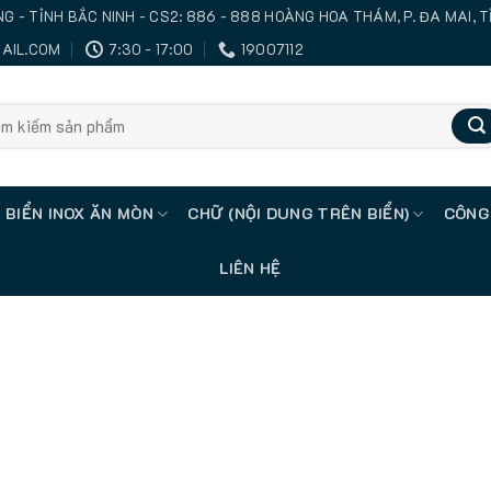
IANG - TỈNH BẮC NINH - CS2: 886 - 888 HOÀNG HOA THÁM, P. ĐA MAI, 
AIL.COM
7:30 - 17:00
19007112
ch
BIỂN INOX ĂN MÒN
CHỮ (NỘI DUNG TRÊN BIỂN)
CÔNG
LIÊN HỆ