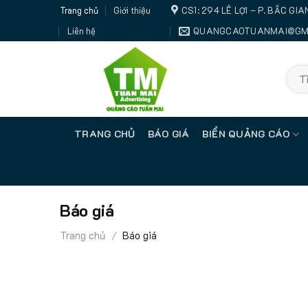
Trang chủ
Giới thiệu
CS1: 294 LÊ LỢI – P. BẮC G
Liên hệ
QUANGCAOTUANMAI@GM
Sear
for:
TRANG CHỦ
BÁO GIÁ
BIỂN QUẢNG CÁO
Báo giá
Trang chủ
/
Báo giá