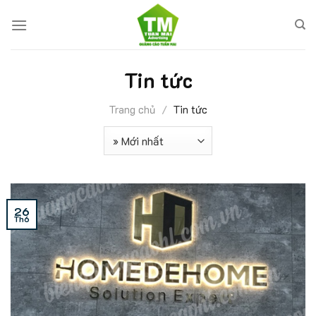
Tin tức
Trang chủ
/
Tin tức
26
Th6