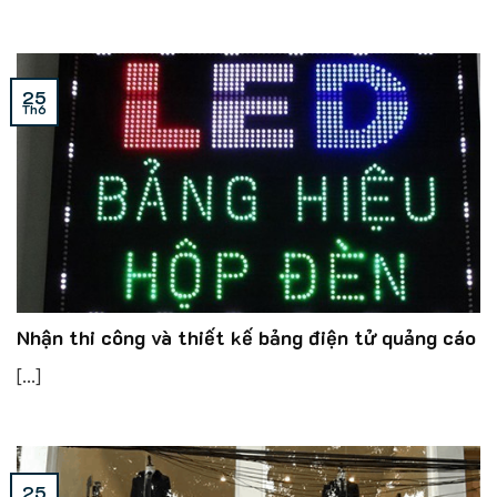
25
Th6
Nhận thi công và thiết kế bảng điện tử quảng cáo
[...]
25