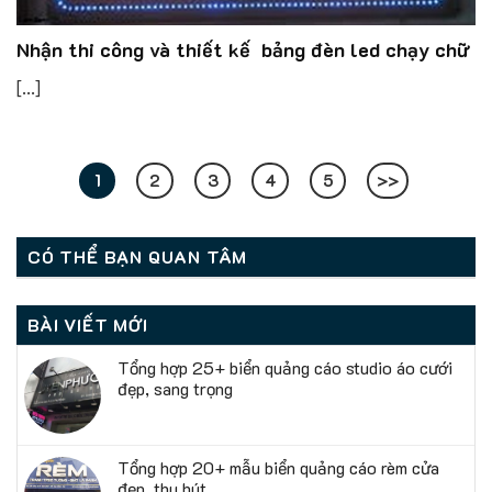
Nhận thi công và thiết kế bảng đèn led chạy chữ
[...]
1
2
3
4
5
>>
CÓ THỂ BẠN QUAN TÂM
BÀI VIẾT MỚI
Tổng hợp 25+ biển quảng cáo studio áo cưới
đẹp, sang trọng
Tổng hợp 20+ mẫu biển quảng cáo rèm cửa
đẹp, thu hút