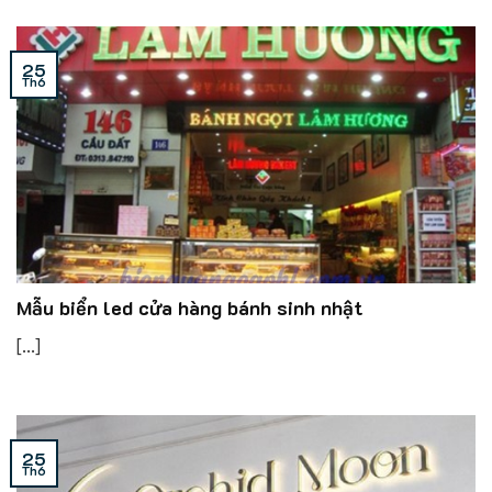
25
Th6
Mẫu biển led cửa hàng bánh sinh nhật
[...]
25
Th6