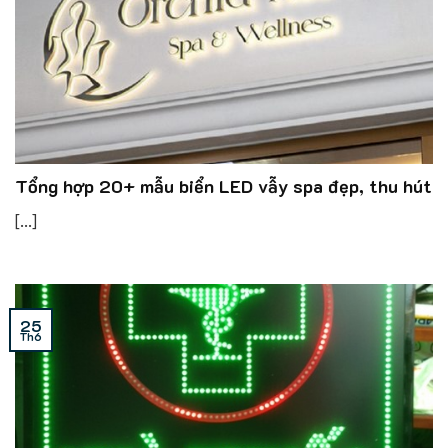
Tổng hợp 20+ mẫu biển LED vẫy spa đẹp, thu hút
[...]
25
Th6